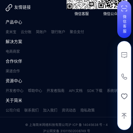
友情链接
微信客服
微信公众号
微 信 客 服
产品中心
麦米宝
云分账
简账户
银行账户
聚合支付
解决方案
电商商家
合作伙伴
渠道合作
资源中心
开发者中心
帮助中心
开发者指南
API 文档
SDK 下载
系统状态
关于简米
公司介绍
联系我们
加入我们
资讯动态
隐私政策
© 上海简米网络科技有限公司
沪 ICP 备
14045638 号 - 4
沪公网安备 31011502008749 号