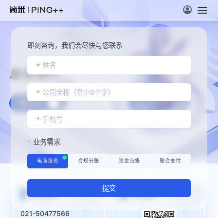
即刻咨询，我们会尽快与您联系
联系我们
获取方案
业务需求
电商垫资
合规分账
资金归集
聚合支付
提交
联系电话
关注简米
021-50477566